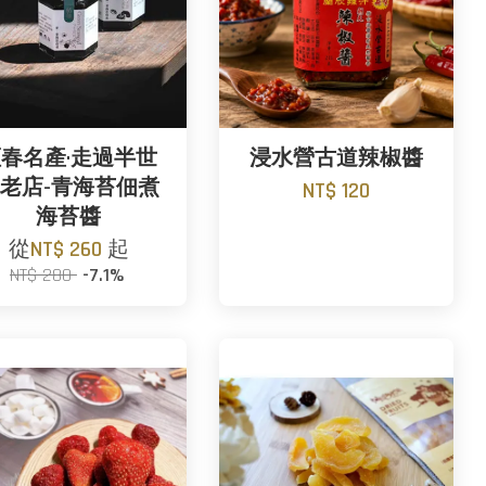
春名產·走過半世
浸水營古道辣椒醬
老店-青海苔佃煮
NT$ 120
海苔醬
從
NT$ 260
起
NT$ 280
-7.1%