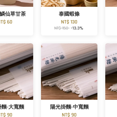
鱗仙草甘茶
泰國蝦條
NT$ 60
NT$ 130
NT$ 150
-13.3%
掛麵-大寬麵
陽光掛麵-中寬麵
NT$ 90
NT$ 90