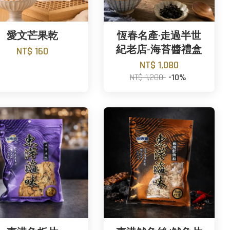
愛文芒果乾
恆春名產·走過半世
紀老店-海苔醬禮盒
NT$ 160
NT$ 1,080
NT$ 1,200
-10%