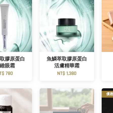
取膠原蛋白
魚鱗萃取膠原蛋白
緻眼霜
活膚精華霜
T$ 780
NT$ 1,380
優