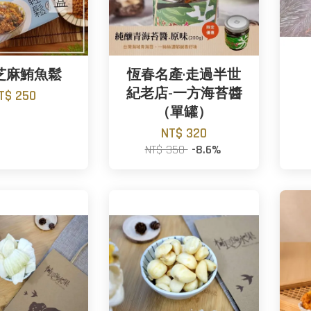
芝麻鮪魚鬆
恆春名產·走過半世
紀老店-一方海苔醬
T$ 250
（單罐）
NT$ 320
NT$ 350
-8.6%