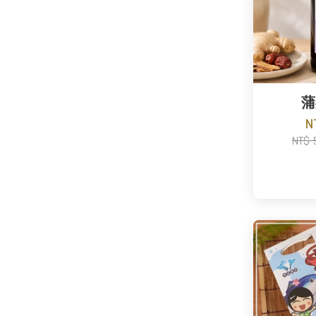
蒲
N
NT$