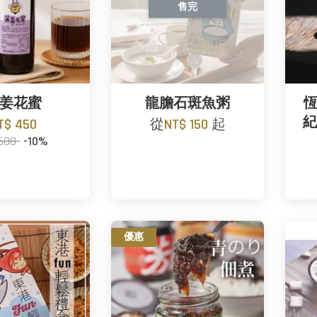
售完
姜花蜜
龍膽石斑魚粥
恆
紀
T$ 450
從
NT$ 150
起
 500
-10%
優惠