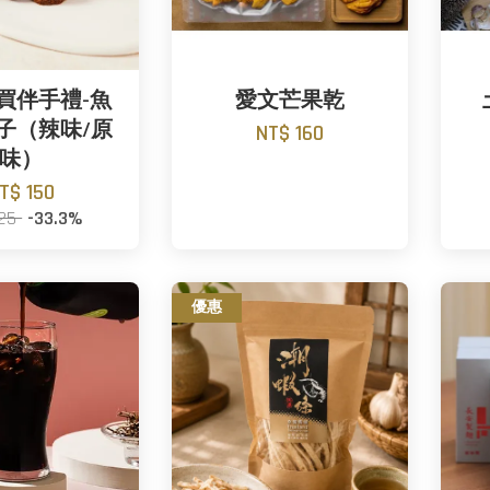
買伴手禮-魚
愛文芒果乾
子（辣味/原
NT$ 160
味）
T$ 150
225
-33.3%
優惠