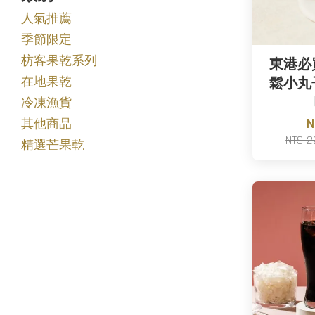
人氣推薦
季節限定
枋客果乾系列
東港必
在地果乾
鬆小丸
冷凍漁貨
N
其他商品
NT$ 
精選芒果乾