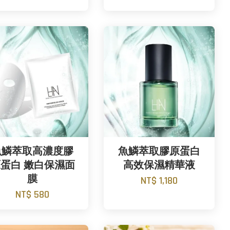
魚鱗萃取高濃度膠
魚鱗萃取膠原蛋白
蛋白 嫩白保濕面
高效保濕精華液
膜
NT$ 1,180
NT$ 580