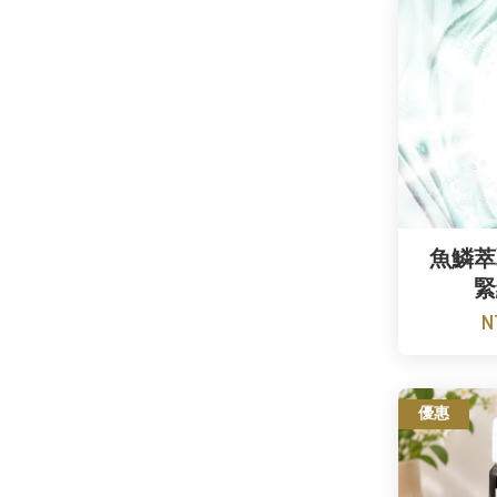
魚鱗萃
緊
N
優惠