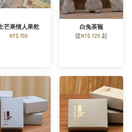
土芒果情人果乾
白兔茶寵
NT$ 150
從
NT$ 720
起