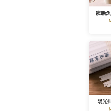
龍膽魚
陽光