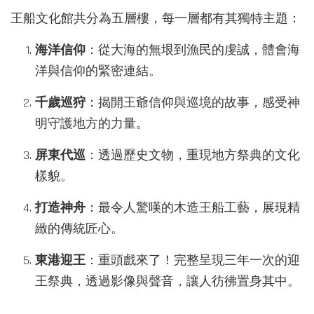
王船文化館共分為五層樓，每一層都有其獨特主題：
海洋信仰
：從大海的無垠到漁民的虔誠，體會海
洋與信仰的緊密連結。
千歲巡狩
：揭開王爺信仰與巡境的故事，感受神
明守護地方的力量。
屏東代巡
：透過歷史文物，重現地方祭典的文化
樣貌。
打造神舟
：最令人驚嘆的木造王船工藝，展現精
緻的傳統匠心。
東港迎王
：重頭戲來了！完整呈現三年一次的迎
王祭典，透過影像與聲音，讓人彷彿置身其中。