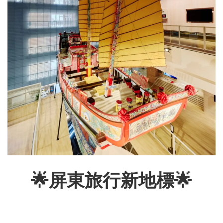
🌟屏東旅行新地標🌟