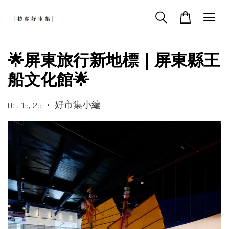
🌟屏東旅行新地標｜屏東縣王
船文化館🌟
•
好市集小編
Oct 15, 25