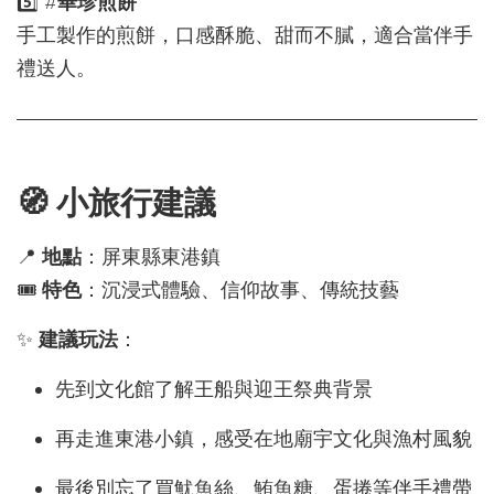
5️⃣ #
華珍煎餅
手工製作的煎餅，口感酥脆、甜而不膩，適合當伴手
禮送人。
🧭 小旅行建議
📍
地點
：屏東縣東港鎮
🎟
特色
：沉浸式體驗、信仰故事、傳統技藝
✨
建議玩法
：
先到文化館了解王船與迎王祭典背景
再走進東港小鎮，感受在地廟宇文化與漁村風貌
最後別忘了買魷魚絲、鮪魚糖、蛋捲等伴手禮帶