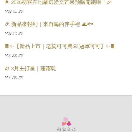
🌟 2026枋客在地嚴選愛文芒果預購開跑啦！🎉
May 16, 26
🎉 新品來報到｜來自海的伴手禮 🌊🐟
May 14, 26
🍫✨【新品上市｜老莫可可農園 冠軍可可】✨🍫
Mar 23, 26
🌿 3月主打星｜蓮霧乾
Mar 06, 26