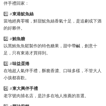
伴手禮回家：
1️⃣ #
東港魷魚絲
當地經典零嘴，鮮甜魷魚絲香氣十足，是追劇或下酒
的好夥伴。
2️⃣ #
鮪魚糖
以黑鮪魚魚鬆製作的特色糖果，甜中帶鹹，創意十
足，只有東港才買得到。
3️⃣ #
味益蛋捲
在地超人氣伴手禮，酥脆香濃、口味多樣，不管大人
小孩都喜歡。
4️⃣ #
東大興伴手禮
老字號
名店，是許多在地人推薦的首選。
肉脯