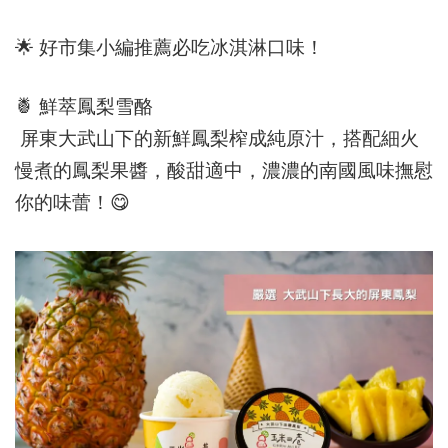
🌟
好市集小編推薦必吃冰淇淋口味！
🍍
鮮萃鳳梨雪酪
屏東大武山下的新鮮鳳梨榨成純原汁，搭配細火
慢煮的鳳梨果醬，酸甜適中，濃濃的南國風味撫慰
你的味蕾！
😋