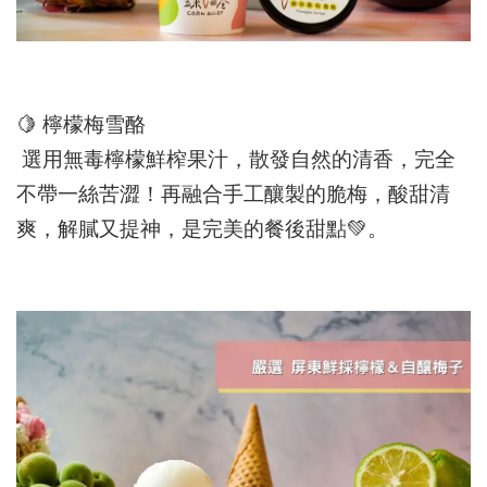
🍋
檸檬梅雪酪
選用無毒檸檬鮮榨果汁，散發自然的清香，完全
不帶一絲苦澀！再融合手工釀製的脆梅，酸甜清
爽，解膩又提神，是完美的餐後甜點
💚
。