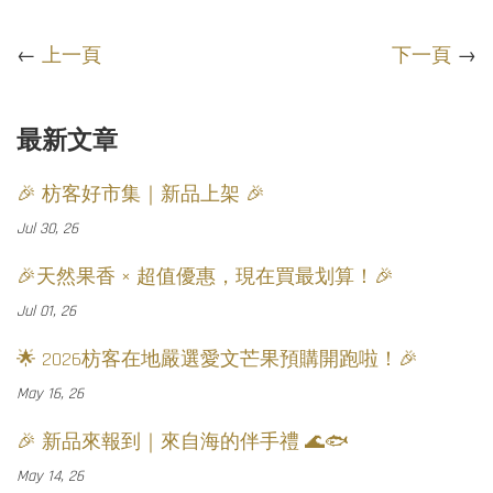
←
上一頁
下一頁
→
最新文章
🎉 枋客好市集｜新品上架 🎉
Jul 30, 26
🎉天然果香 × 超值優惠，現在買最划算！🎉
Jul 01, 26
🌟 2026枋客在地嚴選愛文芒果預購開跑啦！🎉
May 16, 26
🎉 新品來報到｜來自海的伴手禮 🌊🐟
May 14, 26