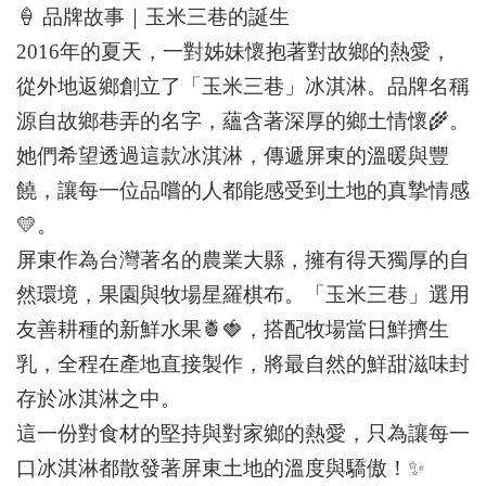
🍦
品牌故事｜玉米三巷的誕生
2016
年的夏天，一對姊妹懷抱著對故鄉的熱愛，
從外地返鄉創立了「玉米三巷」冰淇淋。品牌名稱
源自故鄉巷弄的名字，蘊含著深厚的鄉土情懷
🌾
。
她們希望透過這款冰淇淋，傳遞屏東的溫暖與豐
饒，讓每一位品嚐的人都能感受到土地的真摯情感
💛
。
屏東作為台灣著名的農業大縣，擁有得天獨厚的自
然環境，果園與牧場星羅棋布。「玉米三巷」選用
友善耕種的新鮮水果
🍍🍓
，搭配牧場當日鮮擠生
乳，全程在產地直接製作，將最自然的鮮甜滋味封
存於冰淇淋之中。
這一份對食材的堅持與對家鄉的熱愛，只為讓每一
口冰淇淋都散發著屏東土地的溫度與驕傲！
✨