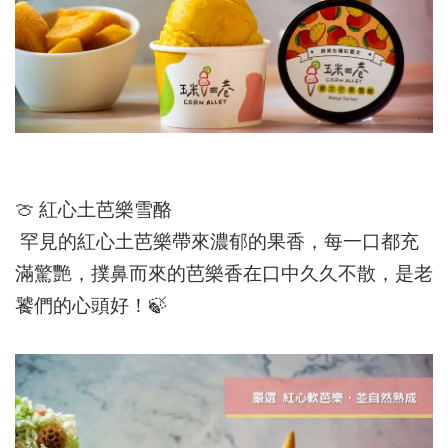
🍈
紅心土芭樂雪酪
罕見的紅心土芭樂帶來濃郁的果香，每一口都充
滿驚艷，撲鼻而來的芭樂香在口中久久不散，是老
饕們的心頭好！
🍃