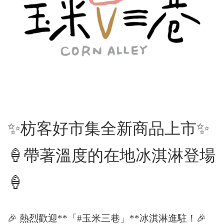
✨
枋客好市集全新商品上市
✨
🍦
帶著溫度的在地冰淇淋登場
🍦
🎉
熱烈歡迎**「#玉米三巷」**冰淇淋進駐！
🎉