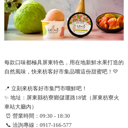
每款口味都極具屏東特色，用在地新鮮水果打造的
自然風味，快來枋客好市集品嚐這份甜蜜吧！
💛
📍
立刻來枋客好市集門市嚐鮮吧！
✨
地址：屏東縣枋寮鄉儲運路18號（屏東枋寮火
車站大廳內）
⏰
營業時間：09:30 - 18:30
📞
洽詢專線：0917-166-577