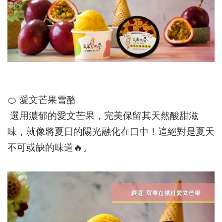
🍊
愛文芒果雪酪
選用濃郁的愛文芒果，完美保留其天然酸甜滋
味，就像將夏日的陽光融化在口中！這絕對是夏天
不可或缺的味道
🔥
。