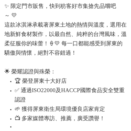
✨
限定門市販售
，快到枋客好市集搶先品嚐吧
～
💛
這款冰淇淋承載著屏東土地的熱情與溫度，選用在
地新鮮食材製作，以最自然、純粹的台灣風味，溫
柔征服你的味蕾！
🍦💛
每一口都能感受到屏東的
驕傲與情懷，絕對不容錯過！
🌟
榮耀認證與殊榮：
🏆
榮登屏東十大好店
✅
通過ISO22000及HACCP國際食品安全雙重
認證
🌱
獲得屏東衛生局環境優良店家肯定
📺
多家媒體專訪、推薦，廣受讚譽！