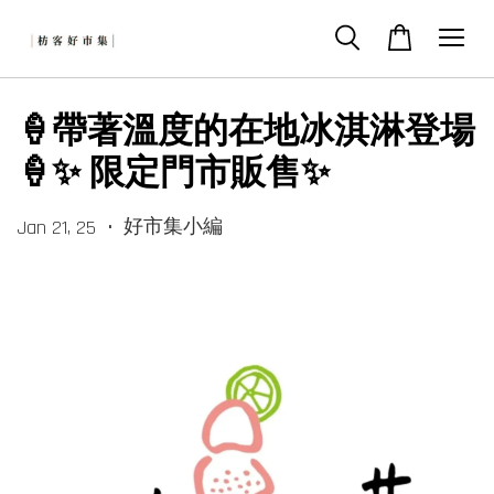
🍦帶著溫度的在地冰淇淋登場
🍦✨ 限定門市販售✨
•
好市集小編
Jan 21, 25