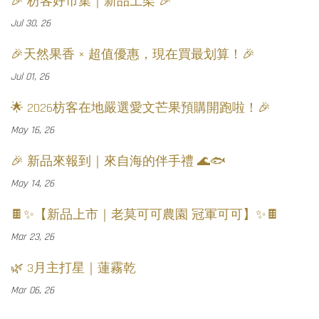
🎉 枋客好市集｜新品上架 🎉
Jul 30, 26
🎉天然果香 × 超值優惠，現在買最划算！🎉
Jul 01, 26
🌟 2026枋客在地嚴選愛文芒果預購開跑啦！🎉
May 16, 26
🎉 新品來報到｜來自海的伴手禮 🌊🐟
May 14, 26
🍫✨【新品上市｜老莫可可農園 冠軍可可】✨🍫
Mar 23, 26
🌿 3月主打星｜蓮霧乾
Mar 06, 26