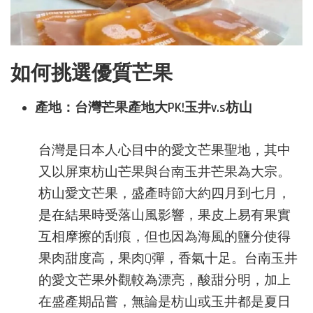
如何挑選優質芒果
產地：台灣芒果產地大PK!玉井v.s枋山
台灣是日本人心目中的愛文芒果聖地，其中
又以屏東枋山芒果與台南玉井芒果為大宗。
枋山愛文芒果，盛產時節大約四月到七月，
是在結果時受落山風影響，果皮上易有果實
互相摩擦的刮痕，但也因為海風的鹽分使得
果肉甜度高，果肉Q彈，香氣十足。台南玉井
的愛文芒果外觀較為漂亮，酸甜分明，加上
在盛產期品嘗，無論是枋山或玉井都是夏日