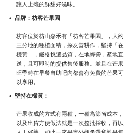
讓人上癮的鮮甜好滋味。
品牌：枋客芒果園
枋客位於枋山嘉禾有「枋客芒果園」，大約
三分地的種植面積，採友善耕作，堅持「在
欉黃」，嚴格挑選品質，在地經營，產地直
送，且可即時的提供售後服務。並且在芒果
旺季時在早餐自助吧內都會有免費的芒果可
以享用。
堅持在欉黃：
芒果收成的方式有兩種，一種為節省成本，
以及出貨方便做法就是一次整批採收，再以
人工催熟，如此一來果實外觀色澤和熟果無