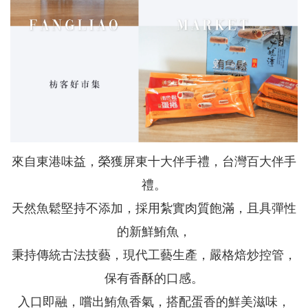
來自東港味益，榮獲屏東十大伴手禮，台灣百大伴手
禮。
天然魚鬆堅持不添加，採用紮實肉質飽滿，且具彈性
的新鮮鮪魚，
秉持傳統古法技藝，現代工藝生產，嚴格焙炒控管，
保有香酥的口感。
入口即融，嚐出鮪魚香氣，搭配蛋香的鮮美滋味，