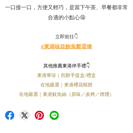
一口接一口，方便又輕巧，是當下午茶、早餐都非常
合適的小點心
🤤
立即前往👇
#東港味益鮪魚鬆蛋捲
其他推薦東港伴手禮
👇
東港華珍｜煎餅手提盒/禮盒
在地嚴選｜東港櫻花蝦餅
在地嚴選｜東港魷魚絲（原味／炭烤／煙燻）