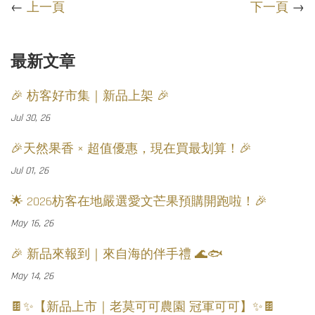
←
上一頁
下一頁
→
最新文章
🎉 枋客好市集｜新品上架 🎉
Jul 30, 26
🎉天然果香 × 超值優惠，現在買最划算！🎉
Jul 01, 26
🌟 2026枋客在地嚴選愛文芒果預購開跑啦！🎉
May 16, 26
🎉 新品來報到｜來自海的伴手禮 🌊🐟
May 14, 26
🍫✨【新品上市｜老莫可可農園 冠軍可可】✨🍫