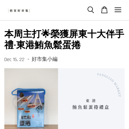
本周主打🌟榮獲屏東十大伴手
禮-東港鮪魚鬆蛋捲
•
好市集小編
Dec 15, 22