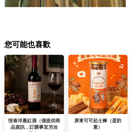
您可能也喜歡
恆春洋蔥紅酒（僅提供商
屏東可可起士棒（蛋奶
品資訊，訂購事宜另洽
素）