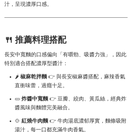
汁，呈現濃厚口感。
🍴 推薦料理搭配
長安中寬麵的口感偏向「有嚼勁、吸醬力強」，因此
特別適合搭配濃厚型醬汁：
🌶
椒麻乾拌麵
👉 與長安椒麻醬搭配，麻辣香氣
直衝味蕾，過癮十足。
🥒
炸醬中寬麵
👉 豆瓣、絞肉、黃瓜絲，經典炸
醬風味與麵體完美融合。
🍲
紅燒牛肉麵
👉 牛肉湯底濃郁厚實，麵條吸附
湯汁，每一口都充滿牛肉香氣。