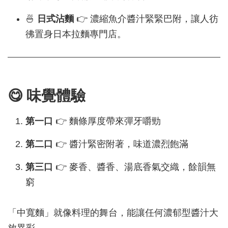
🍜
日式沾麵
👉 濃縮魚介醬汁緊緊巴附，讓人彷
彿置身日本拉麵專門店。
😋 味覺體驗
第一口
👉 麵條厚度帶來彈牙嚼勁
第二口
👉 醬汁緊密附著，味道濃烈飽滿
第三口
👉 麥香、醬香、湯底香氣交織，餘韻無
窮
「中寬麵」就像料理的舞台，能讓任何濃郁型醬汁大
放異彩。