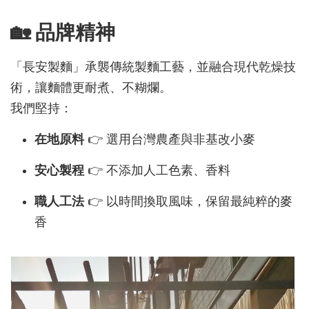
🏡 品牌精神
「長安製麵」承襲傳統製麵工藝，並融合現代乾燥技
術，讓麵體更耐煮、不糊爛。
我們堅持：
在地原料
👉 選用台灣農產與非基改小麥
安心製程
👉 不添加人工色素、香料
職人工法
👉 以時間換取風味，保留最純粹的麥
香