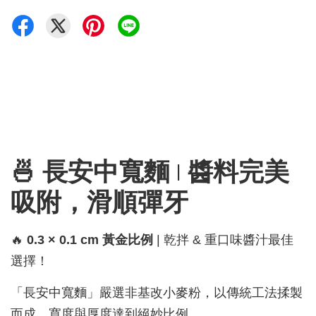
🍜 長安中寬麵 | 醬料完美
吸附，滑順彈牙
🔥
0.3 × 0.1 cm 黃金比例
| 乾拌 & 重口味醬汁最佳
選擇！
「長安中寬麵」嚴選非基改小麥粉，以傳統工法揉製
而成，寬度與厚度達到絕妙比例。