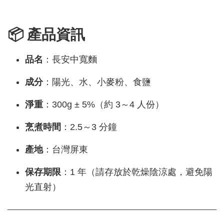
📦 產品資訊
品名
：長安中寬麵
成分
：陽光、水、小麥粉、食鹽
淨重
：300g ± 5%（約 3～4 人份）
烹煮時間
：2.5～3 分鐘
產地
：台灣屏東
保存期限
：1 年（請存放於乾燥陰涼處，避免陽
光直射）