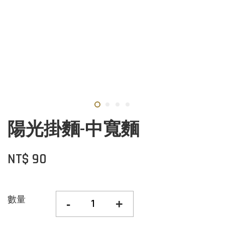
陽光掛麵-中寬麵
NT$ 90
數量
-
+