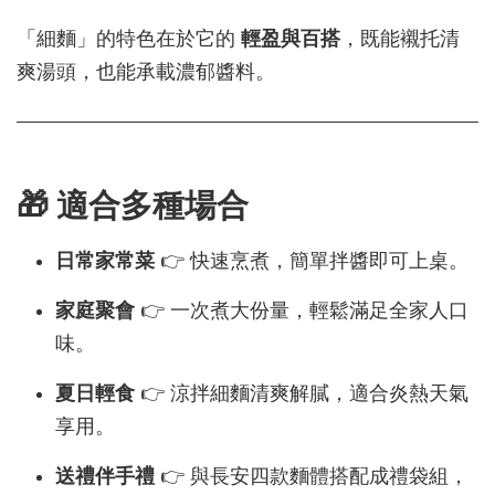
「細麵」的特色在於它的
輕盈與百搭
，既能襯托清
爽湯頭，也能承載濃郁醬料。
🎁 適合多種場合
日常家常菜
👉 快速烹煮，簡單拌醬即可上桌。
家庭聚會
👉 一次煮大份量，輕鬆滿足全家人口
味。
夏日輕食
👉 涼拌細麵清爽解膩，適合炎熱天氣
享用。
送禮伴手禮
👉 與長安四款麵體搭配成禮袋組，