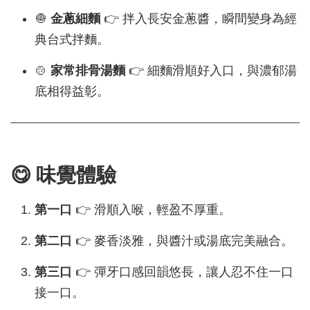
🧅
金蔥細麵
👉 拌入長安金蔥醬，瞬間變身為經
典台式拌麵。
🍲
家常排骨湯麵
👉 細麵滑順好入口，與濃郁湯
底相得益彰。
😋 味覺體驗
第一口
👉 滑順入喉，輕盈不厚重。
第二口
👉 麥香淡雅，與醬汁或湯底完美融合。
第三口
👉 彈牙口感回韻悠長，讓人忍不住一口
接一口。