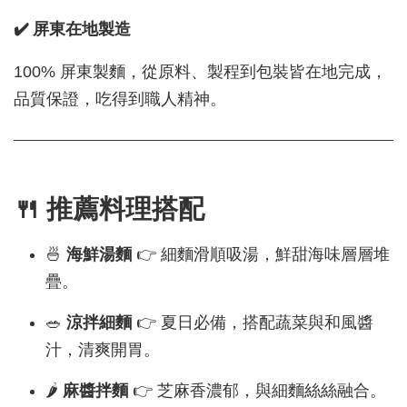
✔️ 屏東在地製造
100% 屏東製麵，從原料、製程到包裝皆在地完成，
品質保證，吃得到職人精神。
🍴 推薦料理搭配
🍜
海鮮湯麵
👉 細麵滑順吸湯，鮮甜海味層層堆
疊。
🥗
涼拌細麵
👉 夏日必備，搭配蔬菜與和風醬
汁，清爽開胃。
🌶
麻醬拌麵
👉 芝麻香濃郁，與細麵絲絲融合。