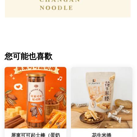
您可能也喜歡
屏東可可起士棒（蛋奶
花生米捲