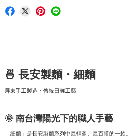
🍜 長安製麵・細麵
屏東手工製造・傳統日曬工藝
🌞 南台灣陽光下的職人手藝
「細麵」是長安製麵系列中最輕盈、最百搭的一款。