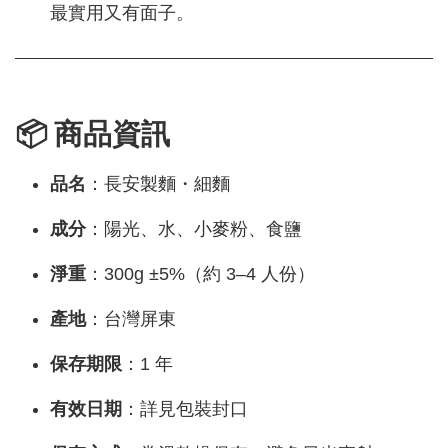
最實用又有面子。
📦 商品資訊
品名
：長安製麵・細麵
成分
：陽光、水、小麥粉、食鹽
淨重
：300g ±5%（約 3–4 人份）
產地
：台灣屏東
保存期限
：1 年
有效日期
：詳見包裝封口