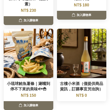
素）
NT$ 180
NT$ 230
加入購物車
加入購物車
小琉球鮪魚薯條｜涮嘴到
古樓小米酒（僅提供商品
停不下來的美味🐟🍟
資訊，訂購事宜另洽詢）
NT$ 150
NT$ 0
加入購物車