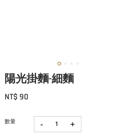
陽光掛麵-細麵
NT$ 90
數量
-
+