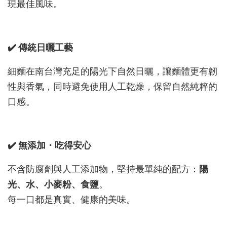
現最佳風味。
✔️ 傳統日曬工藝
細麵在南台灣充足的陽光下自然日曬，讓麵體更有韌
性與香氣，同時避免使用人工乾燥，保留自然純粹的
口感。
✔️ 無添加・吃得安心
不含防腐劑與人工添加物，堅持最單純的配方：
陽
光、水、小麥粉、食鹽
。
每一口都是真實、健康的美味。