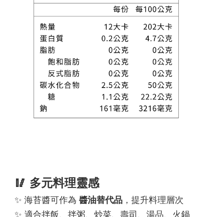
🥢 多元料理靈感
✨ 海苔醬可作為
醬油替代品
，提升料理層次
✨ 適合拌飯、拌粥、炒菜、壽司、湯品、火鍋