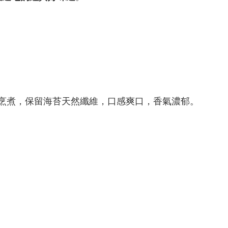
烹煮，保留海苔天然纖維，口感爽口，香氣濃郁。