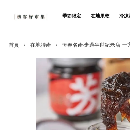
季節限定
在地果乾
冷凍
›
›
首頁
在地特產
恆春名產·走過半世紀老店-