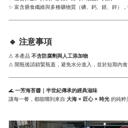
✨ 富含膳食纖維與多種礦物質（碘、鈣、鎂、鋅）
🔸 注意事項
⚠ 本產品
不含防腐劑與人工添加物
⚠ 開瓶後請鎖緊瓶蓋，避免水分進入，並於短期內
🌊
一芳海苔醬｜半世紀傳承的經典滋味
讓每一餐，都能嚐到來自
大海 × 匠心 × 時光
的純粹