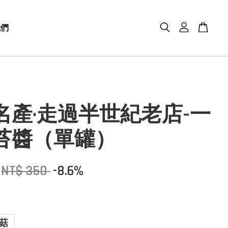
我們
名產·走過半世紀老店-一
苔醬（單罐）
NT$ 350
-8.6%
菇