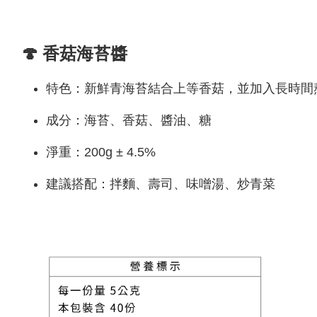
🍄 香菇海苔醬
特色：新鮮青海苔結合上等香菇，並加入長時間
成分：海苔、香菇、醬油、糖
淨重：200g ± 4.5%
建議搭配：拌麵、壽司、味噌湯、炒青菜