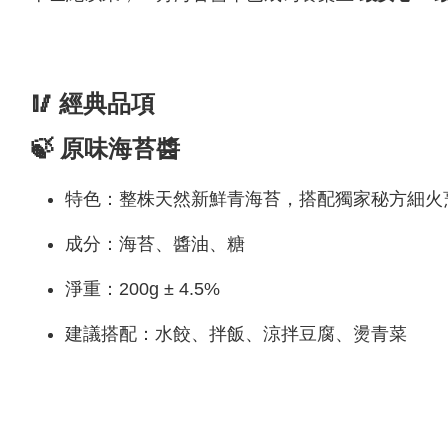
🥢 經典品項
🍃 原味海苔醬
特色：整株天然新鮮青海苔，搭配獨家秘方細火
成分：海苔、醬油、糖
淨重：200g ± 4.5%
建議搭配：水餃、拌飯、涼拌豆腐、燙青菜