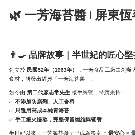
🌿 一芳海苔醬 | 屏東
👨‍🍳 品牌故事｜半世紀的匠心堅
創立於
民國52年（1963年）
，一芳食品工廠由創辦
食材，研發出經典「一芳海苔醬」。
如今由
第二代廖志常先生
接手經營，持續秉持：
✅
不添加防腐劑、人工香料
✅
只選用高成本純青海苔
✅
手工細火慢熬，完整保留纖維與營養
半世紀以來，一芳海苔醬早已成為餐桌上
最安心 ×