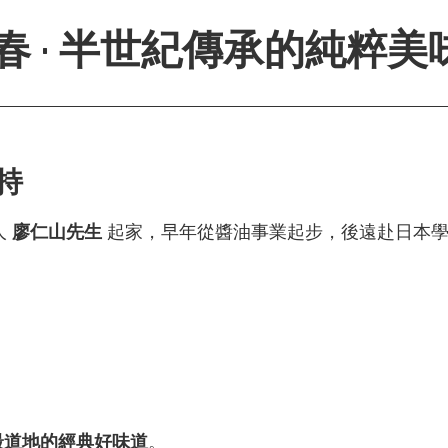
恆春 · 半世紀傳承的純粹美
持
人
廖仁山先生
起家，早年從醬油事業起步，後遠赴日本學
 最道地的經典好味道
。