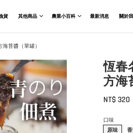
漁貨
其他商品
農業小百科
最新消息
關於
一方海苔醬（單罐）
恆春
方海
NT$ 320
口味
原味
香