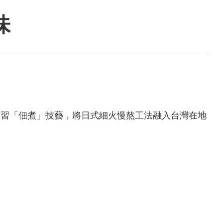
味
習「佃煮」技藝，將日式細火慢熬工法融入台灣在地