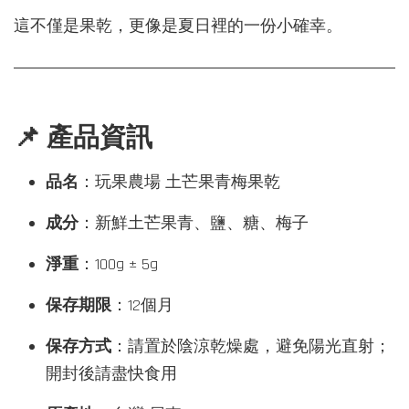
這不僅是果乾，更像是夏日裡的一份小確幸。
📌 產品資訊
品名
：玩果農場 土芒果青梅果乾
成分
：新鮮土芒果青、鹽、糖、梅子
淨重
：100g ± 5g
保存期限
：12個月
保存方式
：請置於陰涼乾燥處，避免陽光直射；
開封後請盡快食用