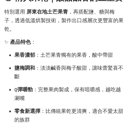
特別選用
屏東在地土芒果青
，再搭配鹽、糖與梅
子，透過低溫烘製技術，製作出口感層次更豐富的果
乾。
✨
產品特色
：
果香濃郁
：土芒果青獨有的果香，酸中帶甜
鹽梅調和
：淡淡鹹香與梅子酸甜，讓味蕾驚喜不
斷
Q彈嚼勁
：完整果肉製成，保有咀嚼感，越吃越
涮嘴
零食新選擇
：比傳統果乾更清爽，適合不愛太甜
的族群