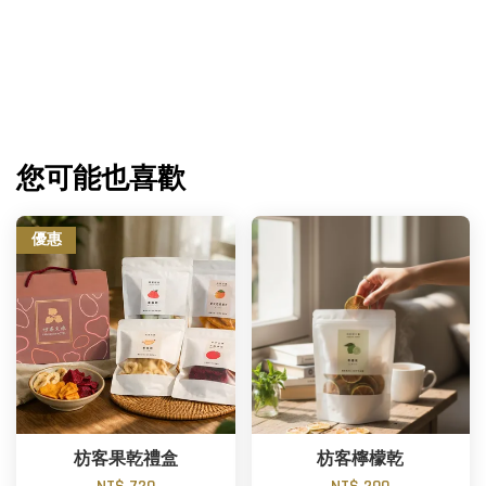
您可能也喜歡
優惠
枋客果乾禮盒
枋客檸檬乾