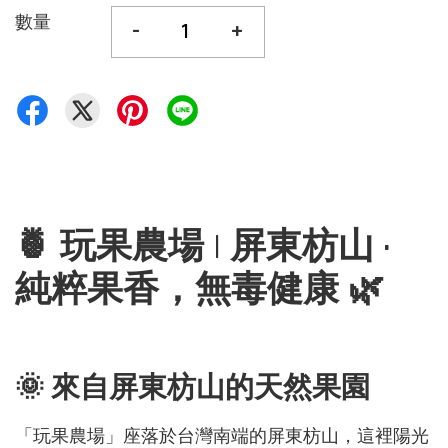
數量
-
+
🍍 玩果農場 | 屏東枋山 ·
純粹果香，無毒健康 🌿
🌞 來自屏東枋山的天然果園
「玩果農場」座落於台灣南端的屏東枋山，這裡陽光