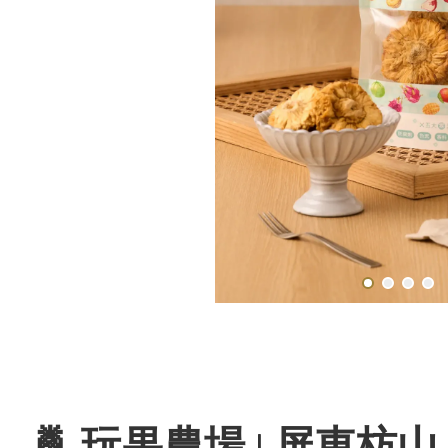
🍍 玩果農場 | 屏東枋山