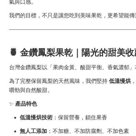
氣與口感。
我們的目標，不只是讓您吃到美味果乾，更希望能傳
🍍 金鑽鳳梨果乾｜陽光的甜美收
台灣金鑽鳳梨以「果肉金黃、酸甜平衡、香氣濃郁」
為了完整保留鳳梨的天然風味，我們堅持
低溫慢烘
嚼勁與自然酸甜。
✨
產品特色
低溫慢烘技術
：保留營養，鎖住果香
無人工添加
：不加糖、不加防腐劑、不加色素