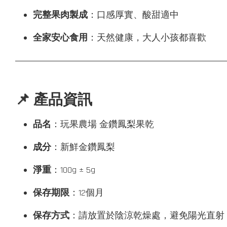
完整果肉製成
：口感厚實、酸甜適中
全家安心食用
：天然健康，大人小孩都喜歡
📌 產品資訊
品名
：玩果農場 金鑽鳳梨果乾
成分
：新鮮金鑽鳳梨
淨重
：100g ± 5g
保存期限
：12個月
保存方式
：請放置於陰涼乾燥處，避免陽光直射