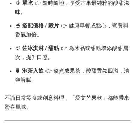
🥭
單吃
👉 隨時隨地，享受芒果最純粹的酸甜滋
味。
🥣
搭配優格 / 穀片
👉 健康早餐或點心，營養與
香氣加倍。
🍨
佐冰淇淋 / 甜點
👉 為冰品或甜點增添酸甜層
次，提升口感。
🍵
泡茶入飲
👉 熬煮成果茶，酸甜香氣四溢，清
爽解膩。
不論日常零食或創意料理，「愛文芒果乾」都能帶來
驚喜風味。