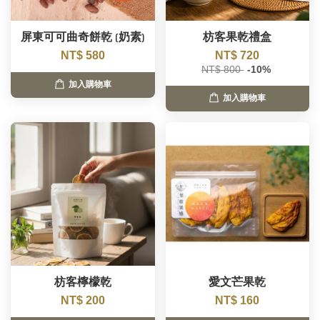
屏東可可曲奇餅乾 (奶素)
枋客果乾禮盒
NT$ 580
NT$ 720
NT$ 800
-10%
加入購物車
加入購物車
枋客檸檬乾
愛文芒果乾
NT$ 200
NT$ 160