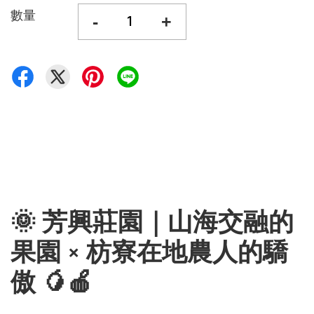
數量
-
+
🌞 芳興莊園｜山海交融的
果園 × 枋寮在地農人的驕
傲 🥭🍎