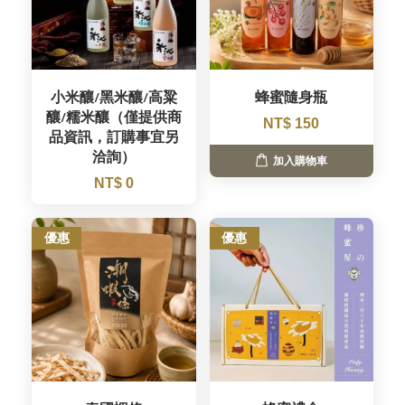
小米釀/黑米釀/高粱
蜂蜜隨身瓶
釀/糯米釀（僅提供商
NT$ 150
品資訊，訂購事宜另
洽詢）
加入購物車
NT$ 0
優惠
優惠