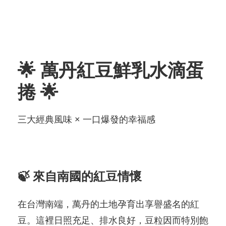
🌟 萬丹紅豆鮮乳水滴蛋
捲 🌟
三大經典風味 × 一口爆發的幸福感
🍃 來自南國的紅豆情懷
在台灣南端，萬丹的土地孕育出享譽盛名的紅
豆。這裡日照充足、排水良好，豆粒因而特別飽