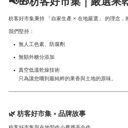
📢🎁枋客好市集｜嚴選果
枋客好市集秉持 「自家生產 × 在地嚴選」 的理
我們堅持：
無人工色素、防腐劑
無額外糖分添加
真空低溫乾燥技術
只為讓您嚐到最純粹的果香與土地的原味。
🌿 枋客好市集 × 品牌故事
枋客好市集與在地契作小農攜手合作。