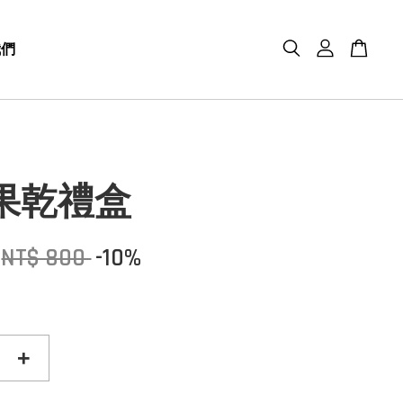
我們
果乾禮盒
NT$ 800
-10%
+