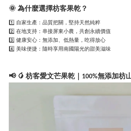
🌞 為什麼選擇枋客果乾？
1️⃣ 自家生產：品質把關，堅持天然純粹
2️⃣ 在地支持：串接屏東小農，共創永續價值
3️⃣ 健康安心：無添加、低熱量，吃得放心
4️⃣ 美味便捷：隨時享用南國陽光的甜美滋味
📢 🥭
枋客愛文芒果乾
｜100%無添加枋