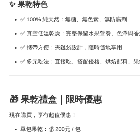
✨ 果乾特色
✅ 100% 純天然：無糖、無色素、無防腐劑
✅ 真空低溫乾燥：完整保留水果營養、色澤與香
✅ 攜帶方便：夾鏈袋設計，隨時隨地享用
✅ 多元吃法：直接吃、搭配優格、烘焙配料、果
🎁 果乾禮盒｜限時優惠
現在購買，享有超值優惠！
單包果乾：💰 200元 / 包