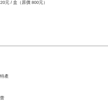
元 / 盒（原價 800元）
方特產
味蕾