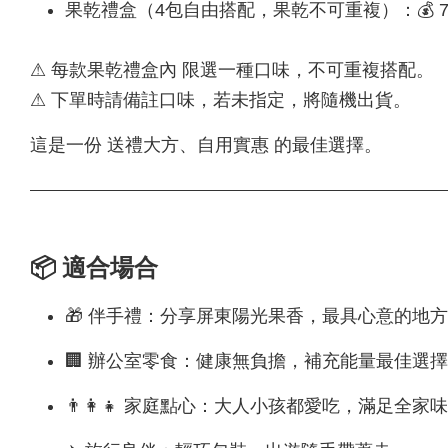
果乾禮盒（4包自由搭配，果乾不可重複）：💰 720
⚠ 每款果乾禮盒內 限選一種口味，不可重複搭配。
⚠ 下單時請備註口味，若未指定，將隨機出貨。
這是一份 送禮大方、自用實惠 的最佳選擇。
📦 適合場合
🎁 伴手禮：分享屏東陽光果香，最具心意的地
🏢 辦公室零食：健康無負擔，補充能量最佳選擇
👨‍👩‍👧 家庭點心：大人小孩都愛吃，滿足全家