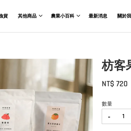
漁貨
其他商品
農業小百科
最新消息
關於
枋客
NT$ 720
數量
-