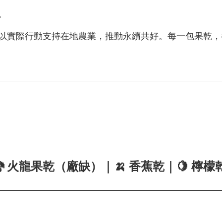
。
以實際行動支持在地農業，推動永續共好。每一包果乾，
🐉 火龍果乾（廠缺）｜🍌 香蕉乾｜🍋 檸檬