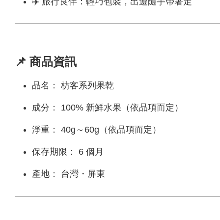
✈️ 旅行良伴：輕巧包裝，出遊隨手帶著走
📌 商品資訊
品名： 枋客系列果乾
成分： 100% 新鮮水果（依品項而定）
淨重： 40g～60g（依品項而定）
保存期限： 6 個月
產地： 台灣・屏東