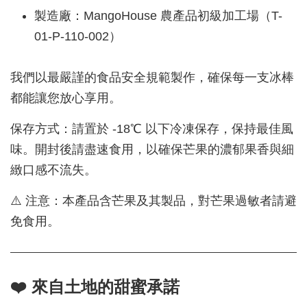
製造廠：MangoHouse 農產品初級加工場（T-
01-P-110-002）
我們以最嚴謹的食品安全規範製作，確保每一支冰棒
都能讓您放心享用。
保存方式：請置於 -18℃ 以下冷凍保存，保持最佳風
味。開封後請盡速食用，以確保芒果的濃郁果香與細
緻口感不流失。
⚠️ 注意：本產品含芒果及其製品，對芒果過敏者請避
免食用。
❤️ 來自土地的甜蜜承諾