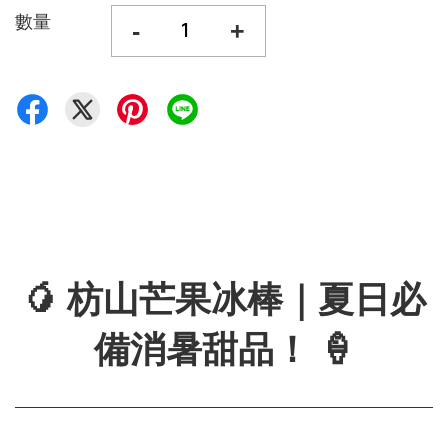
數量
-
+
🥭 枋山芒果冰棒｜夏日必
備消暑甜品！ 🍦