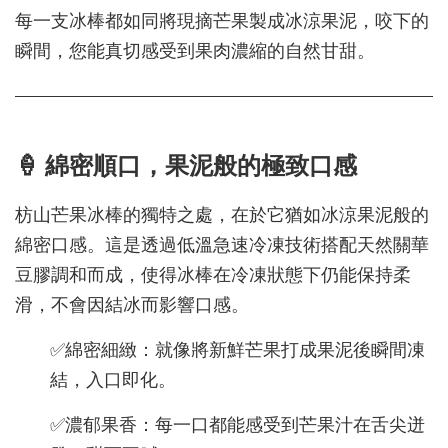
每一支冰棒都如同將現摘芒果製成冰涼果泥，咬下的
瞬間，您能真切感受到果肉濃縮的自然甘甜。
🍦 綿密順口，果泥般的極致口感
枋山芒果冰棒的獨特之處，在於它猶如冰涼果泥般的
綿密口感。這是透過低溫急速冷凍技術搭配天然關華
豆膠調和而成，使得冰棒在冷凍狀態下仍能保持柔
滑，不會因結冰而影響口感。
✅綿密細緻：就像將新鮮芒果打成果泥後瞬間凍
結，入口即化。
✅濃郁果香：每一口都能感受到芒果汁在舌尖迸