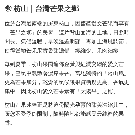
🌞 枋山｜台灣芒果之鄉
位於台灣最南端的屏東枋山，因盛產愛文芒果而享有
「芒果之鄉」的美譽。這片背山面海的土地，日照時
間長、氣候溫暖，早晚溫差明顯，再加上海風調節，
使得當地芒果果實香甜濃郁、纖維少、果肉細緻。
每到夏季，枋山果園遍佈金黃與紅潤交織的愛文芒
果，空氣中飄散著濃厚果香。當地獨特的「落山風」
更為芒果加分，乾燥的氣候讓果實糖度更高、香氣更
集中，因此枋山愛文芒果素有「太陽果」之稱。
枋山芒果冰棒正是將這份陽光孕育的甜美濃縮其中，
讓您不受季節限制，隨時隨地都能感受最純粹的果
香。