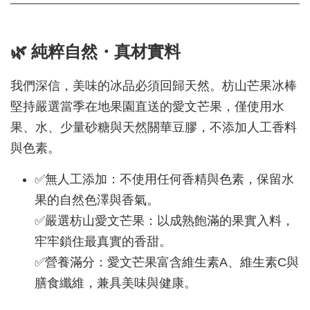
🌿 純粹自然・真材實料
我們深信，美味的冰品必須回歸天然。枋山芒果冰棒
堅持嚴選當季在地果園直送的愛文芒果，僅使用水
果、水、少量砂糖與天然關華豆膠，不添加人工香料
與色素。
✅無人工添加：不使用任何香精與色素，保留水
果的自然色澤與香氣。
✅嚴選枋山愛文芒果：以成熟飽滿的果實入料，
牢牢鎖住最真實的香甜。
✅營養滿分：愛文芒果富含維生素A、維生素C與
膳食纖維，兼具美味與健康。