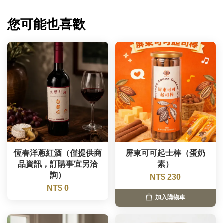
您可能也喜歡
恆春洋蔥紅酒（僅提供商
屏東可可起士棒（蛋奶
品資訊，訂購事宜另洽
素）
詢）
NT$ 230
NT$ 0
加入購物車