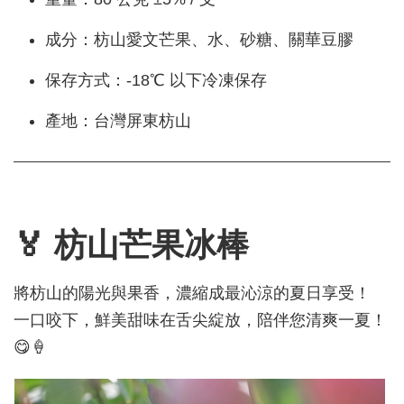
成分：枋山愛文芒果、水、砂糖、關華豆膠
保存方式：-18℃ 以下冷凍保存
產地：台灣屏東枋山
🏅 枋山芒果冰棒
將枋山的陽光與果香，濃縮成最沁涼的夏日享受！
一口咬下，鮮美甜味在舌尖綻放，陪伴您清爽一夏！
😋🍦