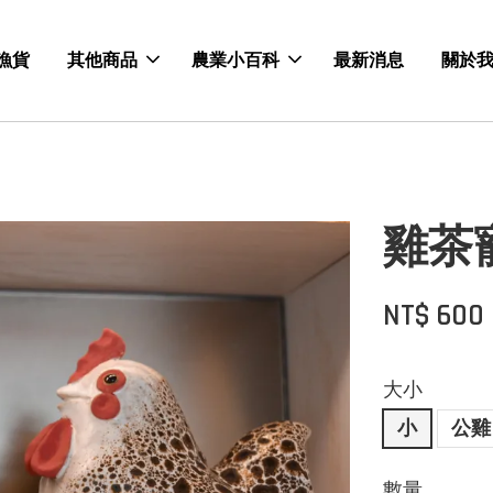
漁貨
其他商品
農業小百科
最新消息
關於
雞茶
NT$ 600
大小
小
公雞
數量