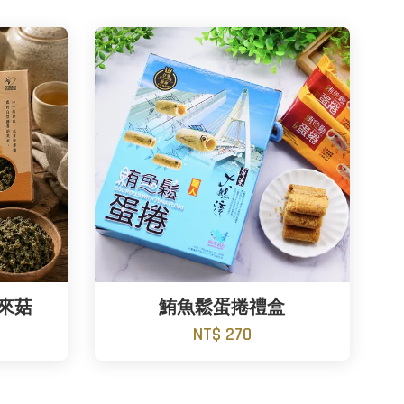
來菇
鮪魚鬆蛋捲禮盒
NT$ 270