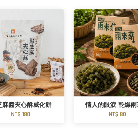
芝麻醬夾心酥威化餅
情人的眼淚-乾燥雨
NT$ 180
NT$ 80