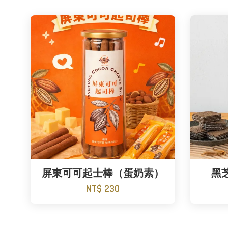
屏東可可起士棒（蛋奶素）
黑
NT$ 230