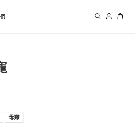
我們
寵
母雞