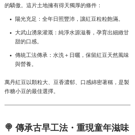
的驕傲。這片土地擁有得天獨厚的條件：
陽光充足：全年日照豐沛，讓紅豆粒粒飽滿。
大武山湧泉灌溉：純淨水源滋養，孕育出細緻甘
甜的口感。
傳統工法傳承：水洗＋日曬，保留紅豆天然風味
與營養。
萬丹紅豆以顆粒大、豆香濃郁、口感綿密著稱，是製
作糖小豆的最佳選擇。
🍭 傳承古早工法・重現童年滋味