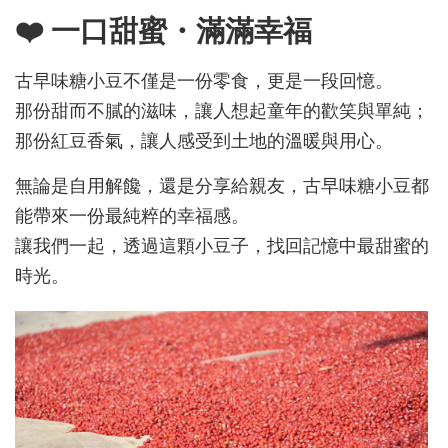
❤️ 一口甜蜜・滿滿幸福
古早味糖小豆
不僅是一份零食，更是一段回憶。
那份甜而不膩的滋味，讓人想起童年的歡笑與單純；
那份紅豆香氣，讓人感受到土地的溫暖與用心。
無論是自用解饞，還是分享給親友，古早味糖小豆都
能帶來一份最純粹的幸福感。
讓我們一起，透過這顆小豆子，找回記憶中最甜蜜的
時光
。