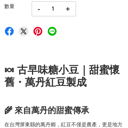
數量
-
+
🍬 古早味糖小豆｜甜蜜懷
舊・萬丹紅豆製成
🌾 來自萬丹的甜蜜傳承
在台灣屏東縣的萬丹鄉，紅豆不僅是農產，更是地方