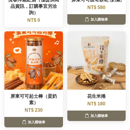
恆春洋蔥紅酒（僅提供商
屏東可可曲奇餅乾 (奶素)
品資訊，訂購事宜另洽
NT$ 580
詢）
加入購物車
NT$ 0
屏東可可起士棒（蛋奶
花生米捲
素）
NT$ 180
NT$ 230
加入購物車
加入購物車