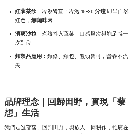
紅藜茶飲
：冷熱皆宜；冷泡
15–20 分鐘
即呈自然
紅色，
無咖啡因
清爽沙拉
：煮熟拌入蔬菜，口感層次與飽足感一
次到位
麵製品應用
：麵條、麵包、饅頭皆可，營養不流
失
品牌理念｜回歸田野，實現「藜
想」生活
我們走進部落、回到田野，與族人一同耕作，推廣在