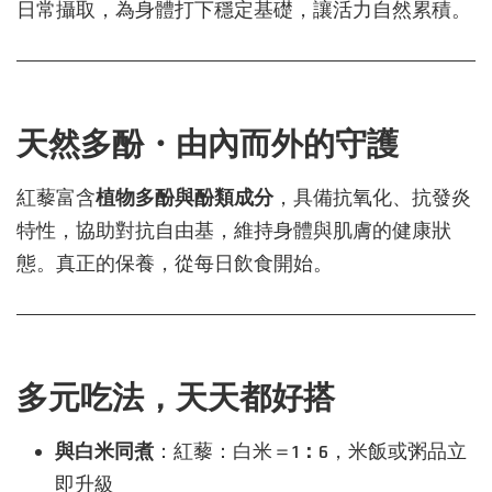
日常攝取，為身體打下穩定基礎，讓活力自然累積。
天然多酚・由內而外的守護
紅藜富含
植物多酚與酚類成分
，具備抗氧化、抗發炎
特性，協助對抗自由基，維持身體與肌膚的健康狀
態。真正的保養，從每日飲食開始。
多元吃法，天天都好搭
與白米同煮
：紅藜：白米＝
1：6
，米飯或粥品立
即升級