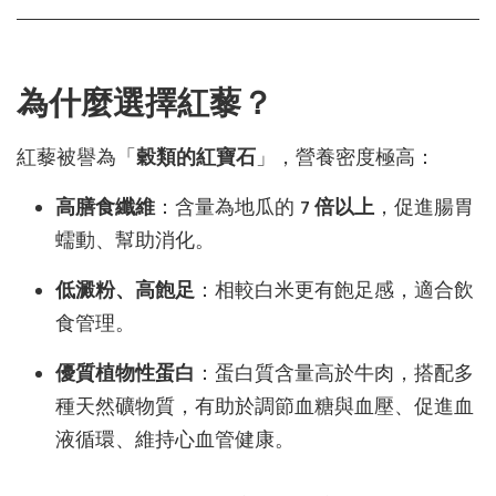
為什麼選擇紅藜？
紅藜被譽為「
穀類的紅寶石
」，營養密度極高：
高膳食纖維
：含量為地瓜的
7 倍以上
，促進腸胃
蠕動、幫助消化。
低澱粉、高飽足
：相較白米更有飽足感，適合飲
食管理。
優質植物性蛋白
：蛋白質含量高於牛肉，搭配多
種天然礦物質，有助於調節血糖與血壓、促進血
液循環、維持心血管健康。