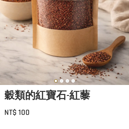
穀類的紅寶石-紅藜
NT$ 100