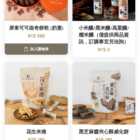
屏東可可曲奇餅乾 (奶素)
小米釀/黑米釀/高粱釀/
糯米釀（僅提供商品資
NT$ 580
訊，訂購事宜另洽詢）
NT$ 0
加入購物車
花生米捲
黑芝麻醬夾心酥威化餅
NT$ 180
NT$ 180