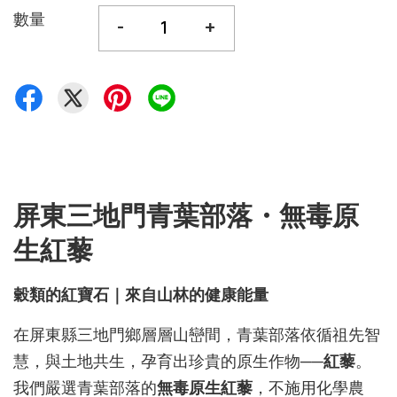
數量
-
+
屏東三地門青葉部落・無毒原
生紅藜
穀類的紅寶石｜來自山林的健康能量
在屏東縣三地門鄉層層山巒間，青葉部落依循祖先智
慧，與土地共生，孕育出珍貴的原生作物──
紅藜
。
我們嚴選青葉部落的
無毒原生紅藜
，不施用化學農