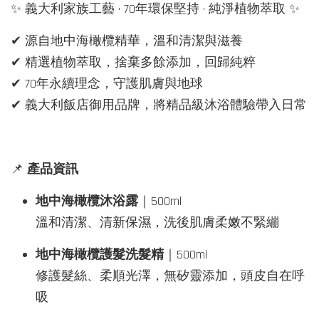
✨ 義大利家族工藝 · 70年環保堅持 · 純淨植物萃取 ✨
✔ 源自地中海橄欖精華，溫和清潔與滋養
✔ 精選植物萃取，捨棄多餘添加，回歸純粹
✔ 70年永續理念，守護肌膚與地球
✔ 義大利飯店御用品牌，將精品級沐浴體驗帶入日常
📌
產品資訊
地中海橄欖沐浴露
｜500ml
溫和清潔、清新保濕，洗後肌膚柔嫩不緊繃
地中海橄欖護髮洗髮精
｜500ml
修護髮絲、柔順光澤，無矽靈添加，頭皮自在呼
吸