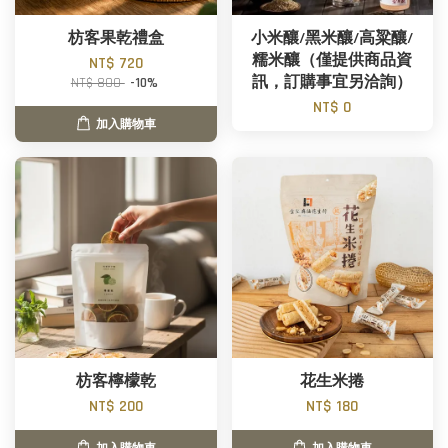
枋客果乾禮盒
小米釀/黑米釀/高粱釀/
糯米釀（僅提供商品資
NT$ 720
訊，訂購事宜另洽詢）
NT$ 800
-10%
NT$ 0
加入購物車
枋客檸檬乾
花生米捲
NT$ 200
NT$ 180