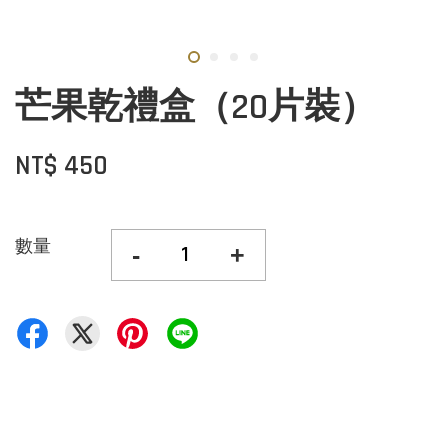
芒果乾禮盒（20片裝）
NT$ 450
數量
-
+