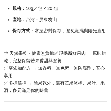
規格
：10g／包 × 20 包
產地
：台灣・屏東枋山
保存方式
：常溫密封保存，避免潮濕與陽光直射
🌱 天然果乾・健康無負擔✅ 現採新鮮果肉 → 原味烘
乾，完整保留芒果香甜與營養
✅ 零添加配方 → 無香料、無色素、無防腐劑，安心
享用
✅ 多樣選擇 → 除果乾外，還有芒果冰棒、果汁、果
酒，多元滿足你的味蕾