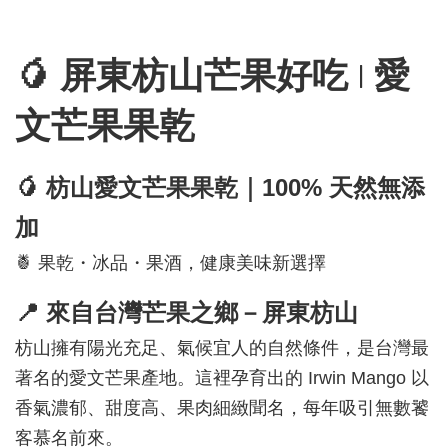
🥭
屏東枋山芒果好吃 | 愛
文芒果果乾
🥭
枋山愛文芒果果乾｜100% 天然無添
加
🍍 果乾・冰品・果酒，健康美味新選擇
📍
來自台灣芒果之鄉－屏東枋山
枋山擁有陽光充足、氣候宜人的自然條件，是台灣最
著名的愛文芒果產地。這裡孕育出的 Irwin Mango 以
香氣濃郁、甜度高、果肉細緻聞名，每年吸引無數饕
客慕名前來。