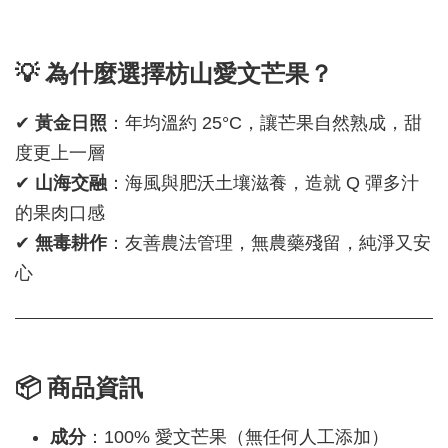
💡 為什麼選擇枋山愛文芒果？
✔
黃金日照
：年均溫約 25°C，讓芒果自然熟成，甜
度更上一層
✔
山海交融
：海風與肥沃土壤滋養，造就 Q 彈多汁
的果肉口感
✔
無毒耕作
：友善農法管理，無農藥殘留，純淨又安
心
📦 商品資訊
成分
：100% 愛文芒果（無任何人工添加）