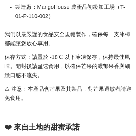
製造廠：MangoHouse 農產品初級加工場（T-
01-P-110-002）
我們以最嚴謹的食品安全規範製作，確保每一支冰棒
都能讓您放心享用。
保存方式：請置於 -18℃ 以下冷凍保存，保持最佳風
味。開封後請盡速食用，以確保芒果的濃郁果香與細
緻口感不流失。
⚠️ 注意：本產品含芒果及其製品，對芒果過敏者請避
免食用。
❤️ 來自土地的甜蜜承諾