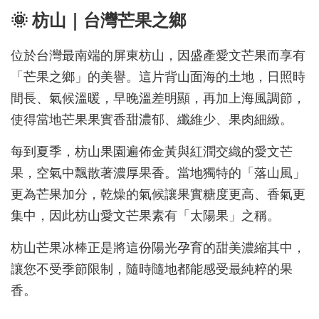
🌞 枋山｜台灣芒果之鄉
位於台灣最南端的屏東枋山，因盛產愛文芒果而享有
「芒果之鄉」的美譽。這片背山面海的土地，日照時
間長、氣候溫暖，早晚溫差明顯，再加上海風調節，
使得當地芒果果實香甜濃郁、纖維少、果肉細緻。
每到夏季，枋山果園遍佈金黃與紅潤交織的愛文芒
果，空氣中飄散著濃厚果香。當地獨特的「落山風」
更為芒果加分，乾燥的氣候讓果實糖度更高、香氣更
集中，因此枋山愛文芒果素有「太陽果」之稱。
枋山芒果冰棒正是將這份陽光孕育的甜美濃縮其中，
讓您不受季節限制，隨時隨地都能感受最純粹的果
香。