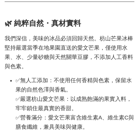
🌿 純粹自然・真材實料
我們深信，美味的冰品必須回歸天然。枋山芒果冰棒
堅持嚴選當季在地果園直送的愛文芒果，僅使用水
果、水、少量砂糖與天然關華豆膠，不添加人工香料
與色素。
✅無人工添加：不使用任何香精與色素，保留水
果的自然色澤與香氣。
✅嚴選枋山愛文芒果：以成熟飽滿的果實入料，
牢牢鎖住最真實的香甜。
✅營養滿分：愛文芒果富含維生素A、維生素C與
膳食纖維，兼具美味與健康。