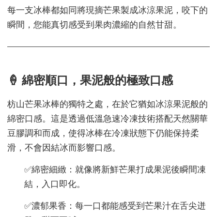
每一支冰棒都如同將現摘芒果製成冰涼果泥，咬下的
瞬間，您能真切感受到果肉濃縮的自然甘甜。
🍦 綿密順口，果泥般的極致口感
枋山芒果冰棒的獨特之處，在於它猶如冰涼果泥般的
綿密口感。這是透過低溫急速冷凍技術搭配天然關華
豆膠調和而成，使得冰棒在冷凍狀態下仍能保持柔
滑，不會因結冰而影響口感。
✅綿密細緻：就像將新鮮芒果打成果泥後瞬間凍
結，入口即化。
✅濃郁果香：每一口都能感受到芒果汁在舌尖迸