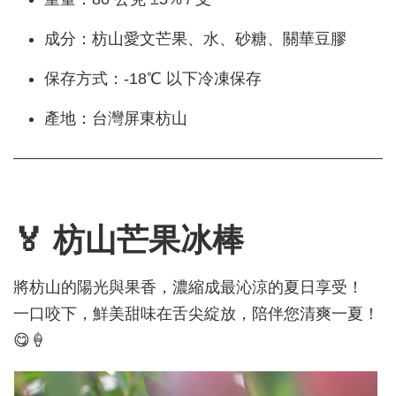
成分：枋山愛文芒果、水、砂糖、關華豆膠
保存方式：-18℃ 以下冷凍保存
產地：台灣屏東枋山
🏅 枋山芒果冰棒
將枋山的陽光與果香，濃縮成最沁涼的夏日享受！
一口咬下，鮮美甜味在舌尖綻放，陪伴您清爽一夏！
😋🍦