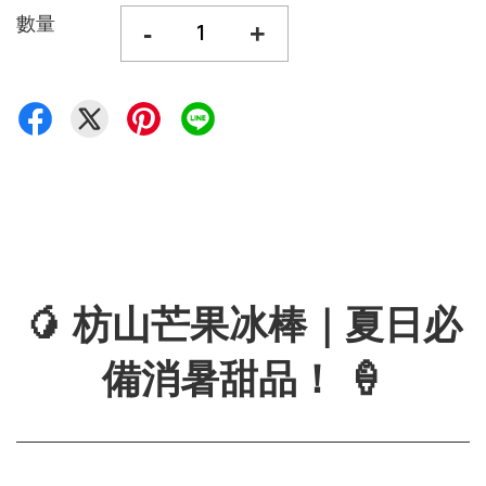
數量
-
+
🥭 枋山芒果冰棒｜夏日必
備消暑甜品！ 🍦