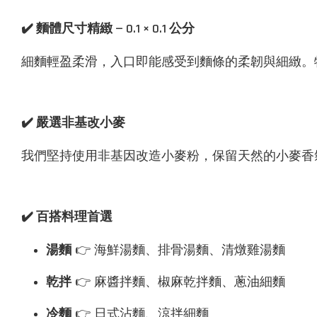
✔️ 麵體尺寸精緻 — 0.1 × 0.1 公分
細麵輕盈柔滑，入口即能感受到麵條的柔韌與細緻。
✔️ 嚴選非基改小麥
我們堅持使用非基因改造小麥粉，保留天然的小麥香
✔️ 百搭料理首選
湯麵
👉 海鮮湯麵、排骨湯麵、清燉雞湯麵
乾拌
👉 麻醬拌麵、椒麻乾拌麵、蔥油細麵
冷麵
👉 日式沾麵、涼拌細麵