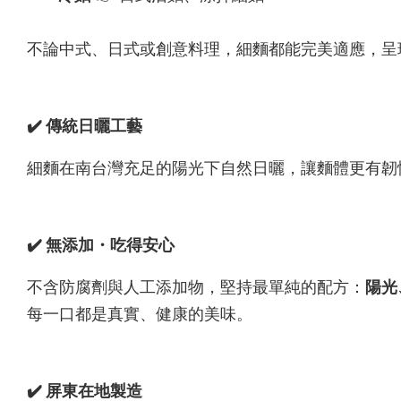
不論中式、日式或創意料理，細麵都能完美適應，呈
✔️ 傳統日曬工藝
細麵在南台灣充足的陽光下自然日曬，讓麵體更有韌
✔️ 無添加・吃得安心
不含防腐劑與人工添加物，堅持最單純的配方：
陽光
每一口都是真實、健康的美味。
✔️ 屏東在地製造