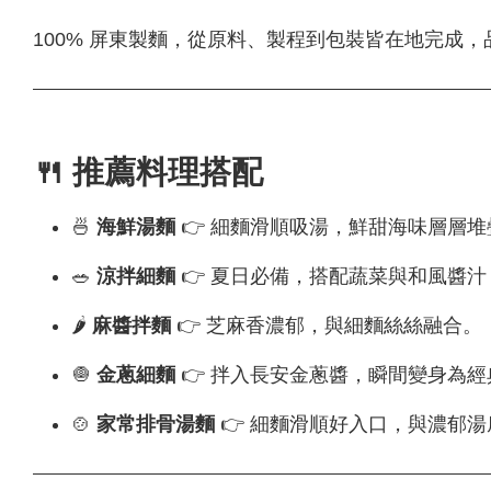
100% 屏東製麵，從原料、製程到包裝皆在地完成
🍴 推薦料理搭配
🍜
海鮮湯麵
👉 細麵滑順吸湯，鮮甜海味層層堆
🥗
涼拌細麵
👉 夏日必備，搭配蔬菜與和風醬
🌶
麻醬拌麵
👉 芝麻香濃郁，與細麵絲絲融合。
🧅
金蔥細麵
👉 拌入長安金蔥醬，瞬間變身為
🍲
家常排骨湯麵
👉 細麵滑順好入口，與濃郁