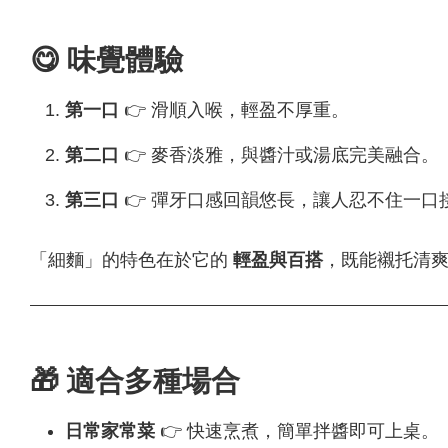
😋 味覺體驗
第一口
👉 滑順入喉，輕盈不厚重。
第二口
👉 麥香淡雅，與醬汁或湯底完美融合。
第三口
👉 彈牙口感回韻悠長，讓人忍不住一口
「細麵」的特色在於它的
輕盈與百搭
，既能襯托清
🎁 適合多種場合
日常家常菜
👉 快速烹煮，簡單拌醬即可上桌。