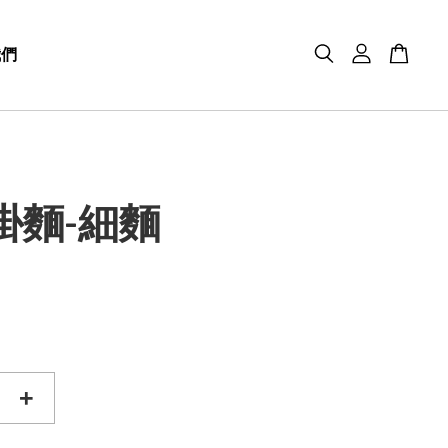
我們
掛麵-細麵
+