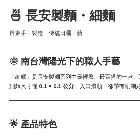
🍜 長安製麵・細麵
屏東手工製造・傳統日曬工藝
🌞 南台灣陽光下的職人手藝
「細麵」是長安製麵系列中最輕盈、最百搭的一款。
細麵尺寸僅
0.1 × 0.1 公分
，入口滑順，卻帶有剛剛
🌟 產品特色