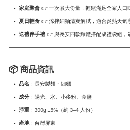
家庭聚會
👉 一次煮大份量，輕鬆滿足全家人口
夏日輕食
👉 涼拌細麵清爽解膩，適合炎熱天氣
送禮伴手禮
👉 與長安四款麵體搭配成禮袋組，
📦 商品資訊
品名
：長安製麵・細麵
成分
：陽光、水、小麥粉、食鹽
淨重
：300g ±5%（約 3–4 人份）
產地
：台灣屏東