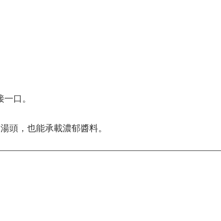
接一口。
爽湯頭，也能承載濃郁醬料。