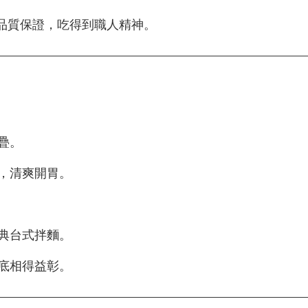
，品質保證，吃得到職人精神。
疊。
汁，清爽開胃。
經典台式拌麵。
湯底相得益彰。